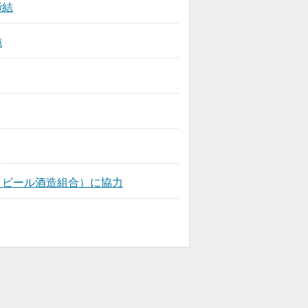
締結
施
（ビール酒造組合）に協力