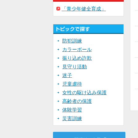
「青少年健全育成」
防犯訓練
カラーボール
振り込め詐欺
見守り活動
迷子
児童虐待
女性の駆け込み保護
高齢者の保護
体験学習
災害訓練