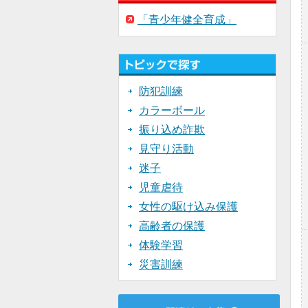
「青少年健全育成」
防犯訓練
カラーボール
振り込め詐欺
見守り活動
迷子
児童虐待
女性の駆け込み保護
高齢者の保護
体験学習
災害訓練