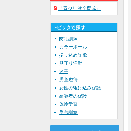
「青少年健全育成」
防犯訓練
カラーボール
振り込め詐欺
見守り活動
迷子
児童虐待
女性の駆け込み保護
高齢者の保護
体験学習
災害訓練