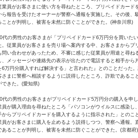
従業員がお客さまに使い方を尋ねたところ、プリペイドカード
から報告を受けたオーナーが警察へ通報を実施した。その後、
ることが判明し、被害を未然に防ぐことができた。(神奈川県)
60代の男性のお客さまが「プリペイドカード6万円分を買いた
た。従業員がお客さまを売り場へ案内する中、お客さまからプ
も問い合わせがあったため、不審に感じた従業員が用途と尋ね
し、メッセージや連絡先の表示が出たので電話すると相手から
を6万円分購入すれば解決する」と言われた』とのことだった
客さまに警察へ相談するように説得したところ、詐欺であるこ
ができた。(愛知県)
70代の男性のお客さまがプリペイドカード5万円分の購入を申
業員が購入理由を尋ねたところ「パソコンがウイルスに感染し
手からプリペイドカードを購入するように指示された」とのこ
業員がお客さまに購入を止めるよう説得しつつ、警察へ通報。
であることが判明し、被害を未然に防ぐことができた。(京都府)