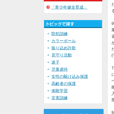
「青少年健全育成」
防犯訓練
カラーボール
振り込め詐欺
見守り活動
迷子
児童虐待
女性の駆け込み保護
高齢者の保護
体験学習
災害訓練