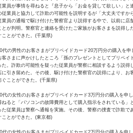
従業員が事情を尋ねると『息子から「お金を貸して欲しい」と
の従業員と協力して詐欺の可能性を説明するが「大丈夫ですか
従業員の通報で駆け付けた警察官より説得する中で、以前に店
ことが判明。警察官と連絡を受けたご家族がお客さまを説得し
ぐことができた。(千葉県)
70代の男性のお客さまがプリペイドカード20万円分の購入を
お客さまに声かけしたところ「孫のプレゼントとしてプリペイ
った。詐欺の可能性を疑った従業員が警察に相談するよう説得
店に引き留めた。その後、駆け付けた警察官の説得により、お
防ぐことができた。(千葉県)
60代の女性のお客さまがプリペイドカード3万円分の購入を申
尋ねると「パソコンの故障費用として購入指示をされている」
った従業員は警察へ通報を実施。その後、警察の捜査で詐欺で
ぐことができた。(東京都)
70代の女性のお客さまがプリペイドカード2万円分の購入を申