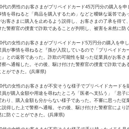
70代の男性のお客さまがプリペイドカード45万円分の購入を
事情を尋ねると「商品を購入するため」などと曖昧な返答であ
がお客さまに購入を止めるよう説得し、お客さまの了承を得て
けた警察官の捜査で詐欺であることが判明し、被害を未然に防ぐ
70代の女性のお客さまがプリペイドカード5万円分の購入を申
業員が事情を尋ねると『孫が入院しているので「プリペイドカ
た』との返答であった。詐欺の可能性を疑った従業員がお客さ
警察へ通報した。その後、駆け付けた警察官の捜査で詐欺であ
ことができた。(兵庫県)
80代の女性のお客さまが不安そうな様子でプリペイドカードを
業員が購入金額や用途を尋ねたところ「医者へ支払う」「息子
変わり、購入金額も分からない様子であった。不審に思った従
に説得した上で警察へ通報。その後、駆け付けた警察官により
然に防ぐことができた。(兵庫県)