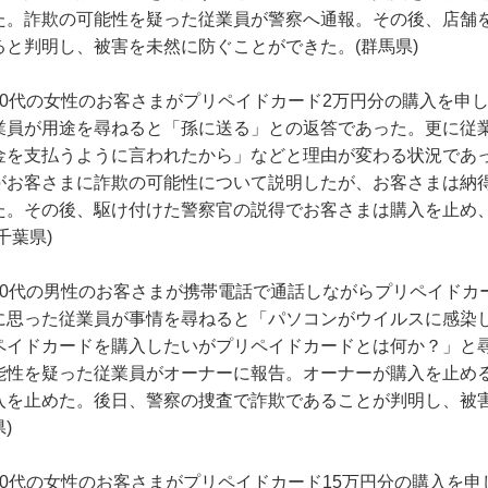
た。詐欺の可能性を疑った従業員が警察へ通報。その後、店舗
ると判明し、被害を未然に防ぐことができた。(群馬県)
90代の女性のお客さまがプリペイドカード2万円分の購入を申
業員が用途を尋ねると「孫に送る」との返答であった。更に従
金を支払うように言われたから」などと理由が変わる状況であ
がお客さまに詐欺の可能性について説明したが、お客さまは納
た。その後、駆け付けた警察官の説得でお客さまは購入を止め
(千葉県)
70代の男性のお客さまが携帯電話で通話しながらプリペイドカ
に思った従業員が事情を尋ねると「パソコンがウイルスに感染
ペイドカードを購入したいがプリペイドカードとは何か？」と
能性を疑った従業員がオーナーに報告。オーナーが購入を止め
入を止めた。後日、警察の捜査で詐欺であることが判明し、被害
県)
90代の女性のお客さまがプリペイドカード15万円分の購入を