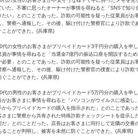
40代の女性のお客さまが不安そうな様子で手に持ったメモを見
ていた。不審に思ったオーナーが事情を尋ねると「SNSで知り
りたい」とのことであった。詐欺の可能性を疑った従業員がお
し、警察へ通報した。その後、駆け付けた警察官により詐欺で
ぐことができた。(兵庫県)
40代の女性のお客さまがプリペイドカード3千円分の購入を申
業員が事情を尋ねると「当選金7億円の振込口座を開設するた
が必要」とのことであった。詐欺の可能性を疑った従業員はお
警察へ通報した。その後、駆け付けた警察官の捜査により詐欺
防ぐことができた。(兵庫県)
50代の男性のお客さまがプリペイドカード5万円分の購入を申
長がお客さまに事情を尋ねると「パソコンがウイルスに感染し
手からプリペイドカードの購入を指示された」とのことであっ
客さまに警察から共有された特殊詐欺チェックシートを提示し
面だ」とのことだった。店長はお客さまに同行して近隣の交番
あることが判明し、被害を未然に防ぐことができた。(兵庫県)