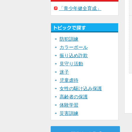
「青少年健全育成」
防犯訓練
カラーボール
振り込め詐欺
見守り活動
迷子
児童虐待
女性の駆け込み保護
高齢者の保護
体験学習
災害訓練