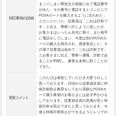
まってしまい警告文が画面に出て電話番号
が出た。その番号に電話するとコンビニで
POSAカードを購入するように言われた」
対応事例の詳細
とのことだった。従業員は「これは詐欺で
す」と伝え、警察へ行くように促したが、
お客さまはいったん自宅に帰り、また相手
に電話をしてしまい、今度は別のPOSAカ
ードの購入を指示され、再度来店した。そ
の場で従業員は改めて「これは詐欺です」
とお客さまに伝え、警察へ通報。詐欺であ
ることが判明し、被害を未然に防ぐことが
できた。
このたびは表彰していただき大変うれしく
思っております。日頃から従業員全員に特
殊詐欺防止教育をしており高額なPOSAカ
ード購入希望のお客さまには必ず声かけを
受賞コメント
しております。従業員全員の意識が高く特
殊詐欺を防止できたと思っております。今
後も特殊詐欺防止ができるようにレジでの