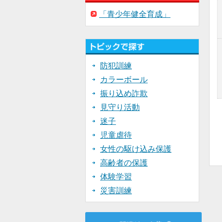
「青少年健全育成」
防犯訓練
カラーボール
振り込め詐欺
見守り活動
迷子
児童虐待
女性の駆け込み保護
高齢者の保護
体験学習
災害訓練