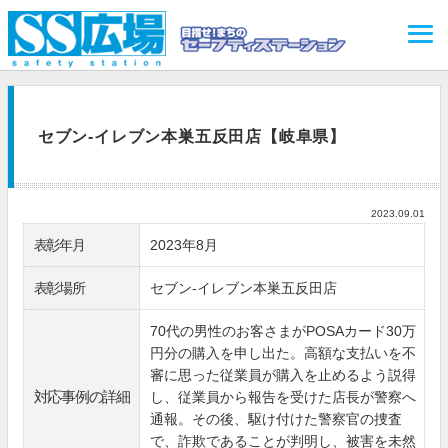
セブン-イレブン本巣五反田店【岐阜県】
2023.09.01
表彰年月
2023年8月
表彰場所
セブン‐イレブン本巣五反田店
70代の男性のお客さまがPOSAカード30万
円分の購入を申し出た。高額な支払いを不
審に思った従業員が購入を止めるよう説得
対応事例の詳細
し、従業員から報告を受けた店長が警察へ
通報。その後、駆け付けた警察官の捜査
で、詐欺であることが判明し、被害を未然