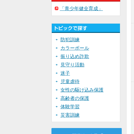
「青少年健全育成」
防犯訓練
カラーボール
振り込め詐欺
見守り活動
迷子
児童虐待
女性の駆け込み保護
高齢者の保護
体験学習
災害訓練