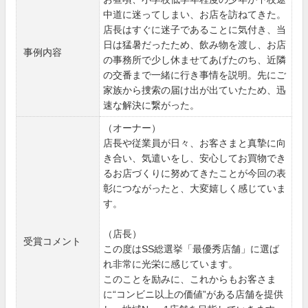
中道に迷ってしまい、お店を訪ねてきた。
店長はすぐに迷子であることに気付き、当
日は猛暑だったため、飲み物を渡し、お店
事例内容
の事務所で少し休ませてあげたのち、近隣
の交番まで一緒に行き事情を説明。先にご
家族から捜索の届け出が出ていたため、迅
速な解決に繋がった。
（オーナー）
店長や従業員が日々、お客さまと真摯に向
き合い、気遣いをし、安心してお買物でき
るお店づくりに努めてきたことが今回の表
彰につながったと、大変嬉しく感じていま
す。
（店長）
受賞コメント
この度はSS総選挙「最優秀店舗」に選ば
れ非常に光栄に感じています。
このことを励みに、これからもお客さま
に“コンビニ以上の価値”がある店舗を提供