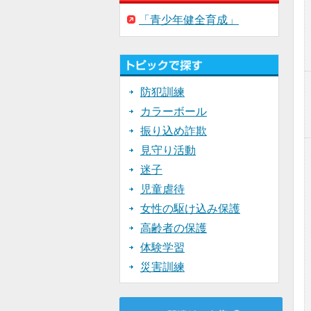
「青少年健全育成」
防犯訓練
カラーボール
振り込め詐欺
見守り活動
迷子
児童虐待
女性の駆け込み保護
高齢者の保護
体験学習
災害訓練